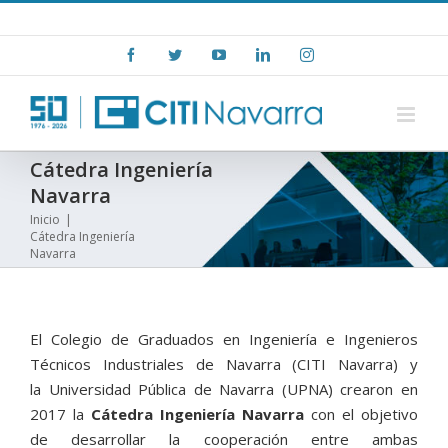
Skip
+(34) 948 15 06 00
|
info@citinavarra.es
to
Facebook
Twitter
YouTube
LinkedIn
Instagram
content
Cátedra Ingeniería
Navarra
Inicio
|
Cátedra Ingeniería
Navarra
El Colegio de Graduados en Ingeniería e Ingenieros
Técnicos Industriales de Navarra (CITI Navarra) y
la Universidad Pública de Navarra (UPNA) crearon en
2017 la
Cátedra Ingeniería Navarra
con el objetivo
de desarrollar la cooperación entre ambas