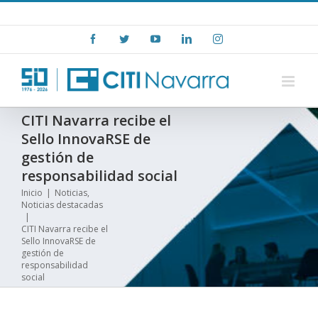
Skip
+(34) 948 15 06 00
|
info@citinavarra.es
to
Facebook
Twitter
YouTube
LinkedIn
Instagram
content
CITI Navarra recibe el
Sello InnovaRSE de
gestión de
responsabilidad social
Inicio
|
Noticias
,
Noticias destacadas
|
CITI Navarra recibe el
Sello InnovaRSE de
gestión de
responsabilidad
social