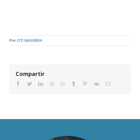
Por
CITI NAVARRA
Compartir
Facebook
Twitter
LinkedIn
Reddit
Whatsapp
Tumblr
Pinterest
Vk
Email