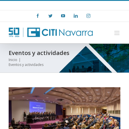
Skip
+(34) 948 15 06 00
|
info@citinavarra.es
to
Facebook
Twitter
YouTube
LinkedIn
Instagram
content
Eventos y actividades
Inicio
|
Eventos y actividades