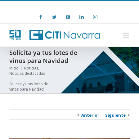
Skip
+(34) 948 15 06 00
|
info@citinavarra.es
to
Facebook
Twitter
YouTube
LinkedIn
Instagram
content
Solicita ya tus lotes de
vinos para Navidad
Inicio
|
Noticias
,
Noticias destacadas
|
Solicita ya tus lotes de
vinos para Navidad
Anterior
Siguiente