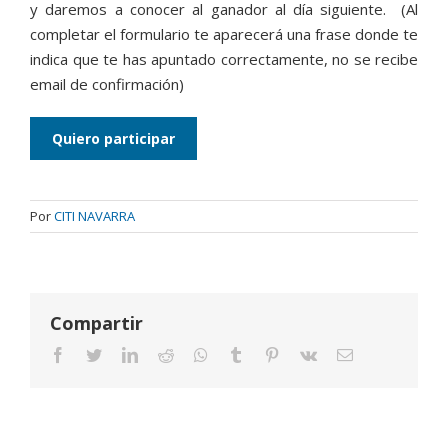
y daremos a conocer al ganador al día siguiente. (Al
completar el formulario te aparecerá una frase donde te
indica que te has apuntado correctamente, no se recibe
email de confirmación)
Quiero participar
Por
CITI NAVARRA
Compartir
Facebook
Twitter
LinkedIn
Reddit
Whatsapp
Tumblr
Pinterest
Vk
Email