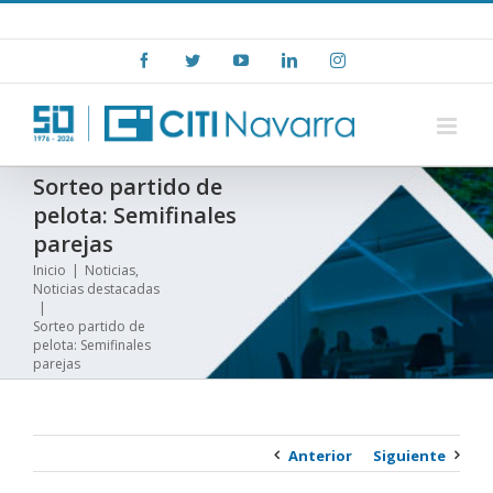
Skip
+(34) 948 15 06 00
|
info@citinavarra.es
to
Facebook
Twitter
YouTube
LinkedIn
Instagram
content
Sorteo partido de
pelota: Semifinales
parejas
Inicio
|
Noticias
,
Noticias destacadas
|
Sorteo partido de
pelota: Semifinales
parejas
Anterior
Siguiente