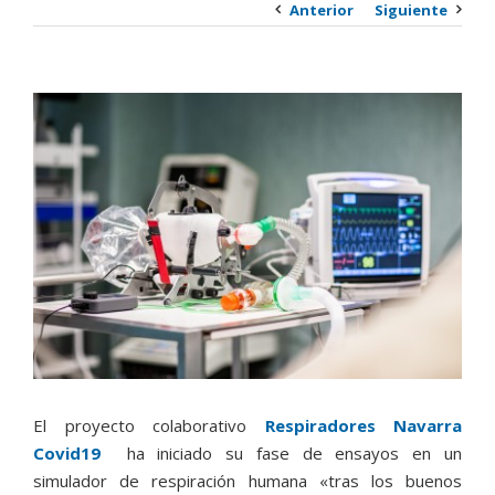
Anterior
Siguiente
Ver
imagen
más
grande
El proyecto colaborativo
Respiradores Navarra
Covid19
ha iniciado su fase de ensayos en un
simulador de respiración humana «tras los buenos