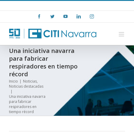
Skip
+(34) 948 15 06 00
|
info@citinavarra.es
to
Facebook
Twitter
YouTube
LinkedIn
Instagram
content
Una iniciativa navarra
para fabricar
respiradores en tiempo
récord
Inicio
|
Noticias
,
Noticias destacadas
|
Una iniciativa navarra
para fabricar
respiradores en
tiempo récord