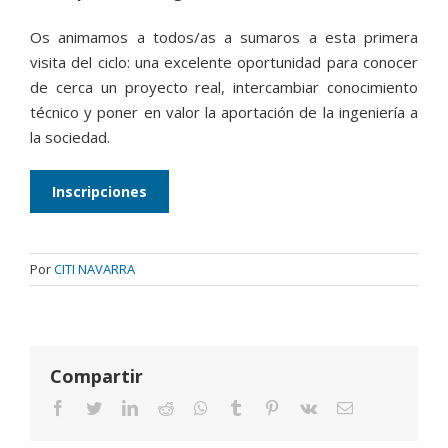
Os animamos a todos/as a sumaros a esta primera
visita del ciclo: una excelente oportunidad para conocer
de cerca un proyecto real, intercambiar conocimiento
técnico y poner en valor la aportación de la ingeniería a
la sociedad.
Inscripciones
Por
CITI NAVARRA
Compartir
Facebook
Twitter
LinkedIn
Reddit
Whatsapp
Tumblr
Pinterest
Vk
Email