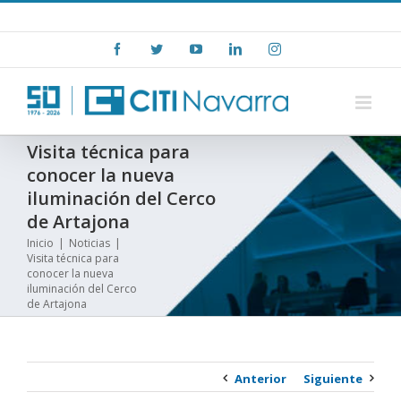
Skip
+(34) 948 15 06 00
|
info@citinavarra.es
to
Facebook
Twitter
YouTube
LinkedIn
Instagram
content
Visita técnica para
conocer la nueva
iluminación del Cerco
de Artajona
Inicio
|
Noticias
|
Visita técnica para
conocer la nueva
iluminación del Cerco
de Artajona
Anterior
Siguiente