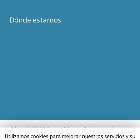
Dónde estamos
© Copyright 2019 CitiNavarra Colegio de Gradcuados en Ingeniería,
Ingenieros Técnicos Industriales de Navarra
Utilizamos cookies para mejorar nuestros servicios y su