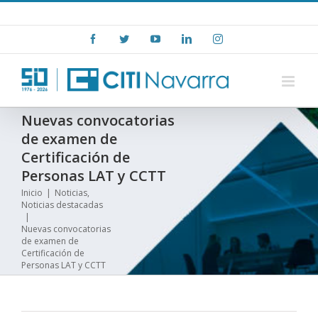
Skip
+(34) 948 15 06 00
|
info@citinavarra.es
to
Facebook
Twitter
YouTube
LinkedIn
Instagram
content
Nuevas convocatorias
de examen de
Certificación de
Personas LAT y CCTT
Inicio
|
Noticias
,
Noticias destacadas
|
Nuevas convocatorias
de examen de
Certificación de
Personas LAT y CCTT