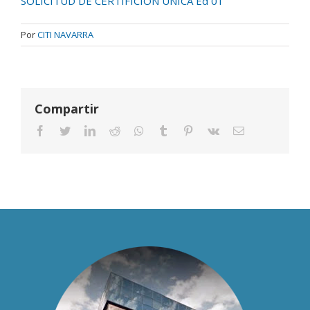
SOLICITUD DE CERTIFICIÓN ÚNICA Ed 01
Por
CITI NAVARRA
Compartir
Facebook
Twitter
LinkedIn
Reddit
Whatsapp
Tumblr
Pinterest
Vk
Email